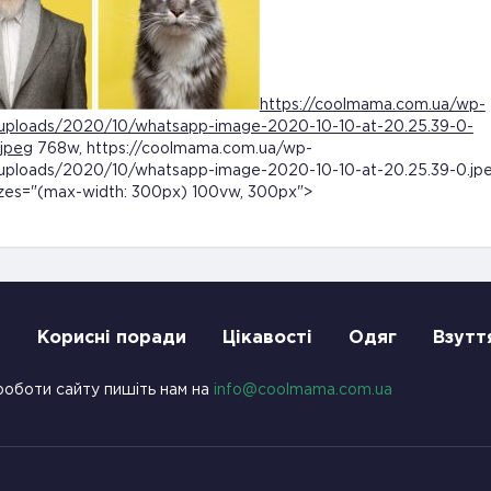
https://coolmama.com.ua/wp-
uploads/2020/10/whatsapp-image-2020-10-10-at-20.25.39-0-
jpeg
768w, https://coolmama.com.ua/wp-
uploads/2020/10/whatsapp-image-2020-10-10-at-20.25.39-0.jp
zes="(max-width: 300px) 100vw, 300px">
и
Корисні поради
Цікавості
Одяг
Взутт
роботи сайту пишіть нам на
info@coolmama.com.ua