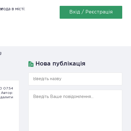
ее
года в місті:
Вхід / Реєстрація
g
Нова публікація
20 07:54
Автор:
далити