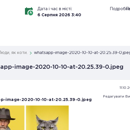
Дата і час в місті:
Подробн
По
6
Серпня
2026
3
:
40
Люди, як коти.
whatsapp-image-2020-10-10-at-20.25.39-0.jpe
app-image-2020-10-10-at-20.25.39-0.jpeg
11.10.
Редагувати
Ви
p-image-2020-10-10-at-20.25.39-0.jpeg