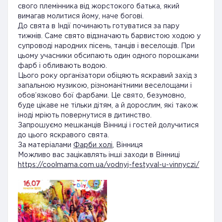
свого племінника від жорстокого батька, який
вимагав молитися йому, наче богові.
До свята в Індії починають готуватися за пару
тижнів. Саме свято відзначають барвистою ходою у
супроводі народних пісень, танців і веселощів. При
цьому учасники обсипають один одного порошками
фарб і обливають водою.
Цього року організатори обіцяють яскравий захід з
запальною музикою, різноманітними веселощами і
обов’язково бої фарбами. Це свято, безумовно,
буде цікаве не тільки дітям, а й дорослим, які також
іноді мріють повернутися в дитинство.
Запрошуємо мешканців Вінниці і гостей долучитися
до цього яскравого свята.
За матеріалами
Фарби холі
, Вінниця
Можливо вас зацікавлять інші заходи в Вінниці
https://coolmama.com.ua/vodnyj-festyval-u-vinnyczi/