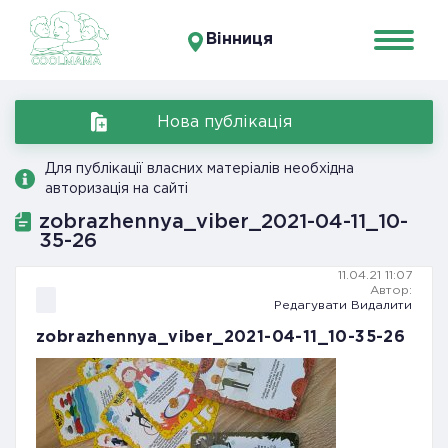
Вінниця
Нова публікація
Для публікації власних матеріалів необхідна
авторизація на сайті
zobrazhennya_viber_2021-04-11_10-
35-26
11.04.21 11:07
Автор:
Редагувати
Видалити
zobrazhennya_viber_2021-04-11_10-35-26