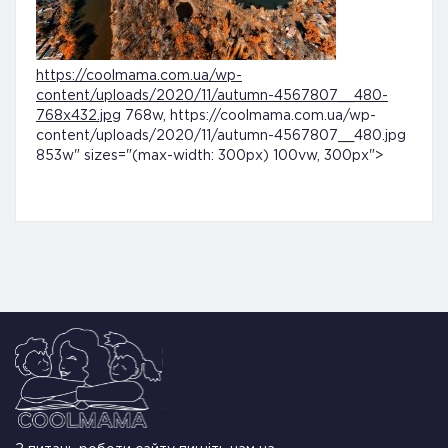
https://coolmama.com.ua/wp-
content/uploads/2020/11/autumn-4567807__480-
768x432.jpg
768w, https://coolmama.com.ua/wp-
content/uploads/2020/11/autumn-4567807__480.jpg
853w" sizes="(max-width: 300px) 100vw, 300px">