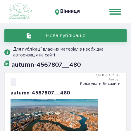
Вінниця
Нова публікація
Для публікації власних матеріалів необхідна
авторизація на сайті
autumn-4567807__480
03.11.20 13:02
Автор:
Редагувати
Видалити
autumn-4567807__480