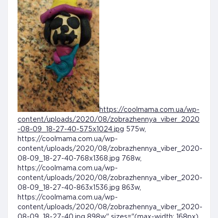
https://coolmama.com.ua/wp-
content/uploads/2020/08/zobrazhennya_viber_2020
-08-09_18-27-40-575x1024.jpg
575w,
https://coolmama.com.ua/wp-
content/uploads/2020/08/zobrazhennya_viber_2020-
08-09_18-27-40-768x1368.jpg 768w,
https://coolmama.com.ua/wp-
content/uploads/2020/08/zobrazhennya_viber_2020-
08-09_18-27-40-863x1536.jpg 863w,
https://coolmama.com.ua/wp-
content/uploads/2020/08/zobrazhennya_viber_2020-
08-09_18-27-40.jpg 898w" sizes="(max-width: 168px)