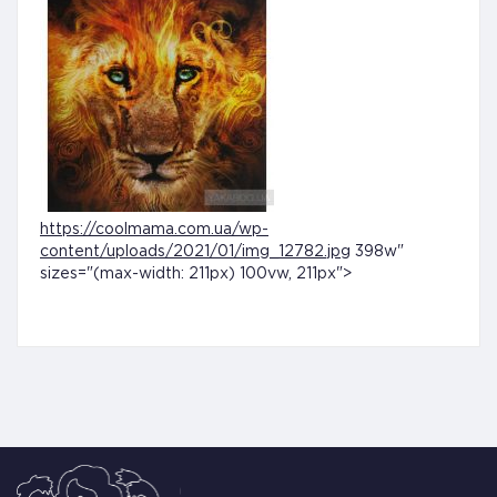
https://coolmama.com.ua/wp-
content/uploads/2021/01/img_12782.jpg
398w"
sizes="(max-width: 211px) 100vw, 211px">