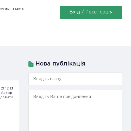
ее
года в місті:
Вхід / Реєстрація
Нова публікація
21 12:13
Автор:
далити