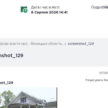
Дата і час в місті:
Подробн
По
6
Серпня
2026
14
:
41
Цікаві факти про… Вінницька область.
screenshot_129
nshot_129
07.05.
Редагувати
Ви
hot_129