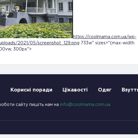
https://coolmama.com.ua/wp-
uploads/2021/05/screenshot_129.png
733w" sizes="(max-width:
100vw, 300px">
и
Корисні поради
Цікавості
Одяг
Взутт
роботи сайту пишіть нам на
info@coolmama.com.ua