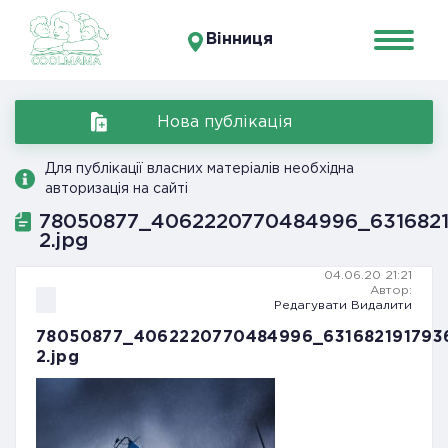
Вінниця
Нова публікація
Для публікації власних матеріалів необхідна
авторизація на сайті
78050877_4062220770484996_6316821
2.jpg
04.06.20 21:21
Автор:
Редагувати
Видалити
78050877_4062220770484996_631682191793
2.jpg