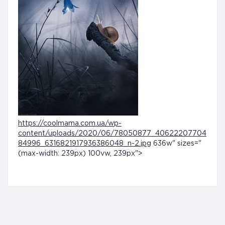
https://coolmama.com.ua/wp-
content/uploads/2020/06/78050877_40622207704
84996_6316821917936386048_n-2.jpg
636w" sizes="
(max-width: 239px) 100vw, 239px">